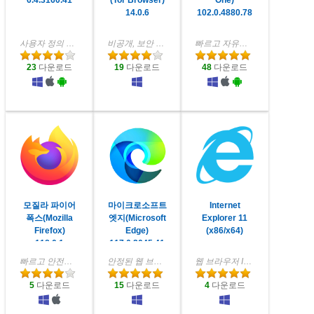
6.4.3160.41
(Tor Browser)
One)
14.0.6
102.0.4880.78
사용자 정의 가능한 웹 브라우저
비공개, 보안 웹 브라우저
빠르고 자유로운 대체 웹 브라우저
23
다운로드
19
다운로드
48
다운로드
모질라 파이어
마이크로소프트
Internet
폭스(Mozilla
엣지(Microsoft
Explorer 11
Firefox)
Edge)
(x86/x64)
118.0.1
117.0.2045.41
빠르고 안전하며 사용하기 쉬운 웹 브라우저
안정된 웹 브라우저
웹 브라우저 IE 11
5
다운로드
15
다운로드
4
다운로드